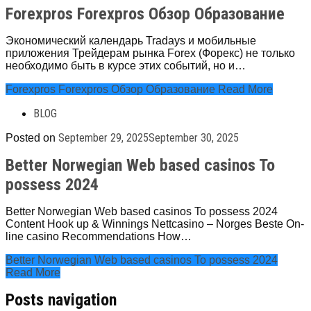
Forexpros Forexpros Обзор Образование
Экономический календарь Tradays и мобильные
приложения Трейдерам рынка Forex (Форекс) не только
необходимо быть в курсе этих событий, но и…
Forexpros Forexpros Обзор Образование
Read More
BLOG
September 29, 2025
September 30, 2025
Posted on
Better Norwegian Web based casinos To
possess 2024
Better Norwegian Web based casinos To possess 2024
Content Hook up & Winnings Nettcasino – Norges Beste On-
line casino Recommendations How…
Better Norwegian Web based casinos To possess 2024
Read More
Posts navigation