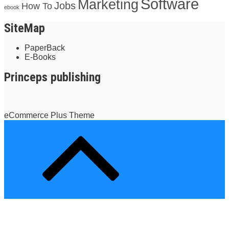
Software
Marketing
Jobs
How To
ebook
SiteMap
PaperBack
E-Books
Princeps publishing
eCommerce Plus Theme